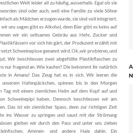
estlichen Welt leider all zu häufig, ausserhalb. Egal ob sie
eworden sind oder auch, weil eine Familie zu viele Söhne
nfach als Mädchen erzogen wurde, sie sind voll integriert.
r uns sagen gibt es Alkohol, denn Bier gibt es keins auf
men wir ein seltsames Gebräu aus Hefe, Zucker und
lastikfässern vor sich hin gärt, der Produzent erzählt mit
rsetzt Schweinepisse genannt wird. Ok..wir probieren, und
ut. Wir beschliessen zwei abgefüllte Plastikflaschen zu
A
uns nur fragend an. Wie kaufen? Die bekommt ihr natürlich
Gäste in Amanu! Das Zeug hat es in sich. Wir leeren die
n unserem Hafenpäckchen, spinnen bis in den Morgen
n Tag mit einem ziemlichen Helm auf dem Kopf auf und
von Schweinepipi haben. Dennoch beschliessen wir am
. Das ist ein ziemlicher Spass, denn zur richtigen Zeit
ite ins Wasser zu springen und saust mit der Strömung
ssen gleiten wir durch den Pass und unter uns ziehen
einfischen, Ammen- und andere Haie dahin. Ein