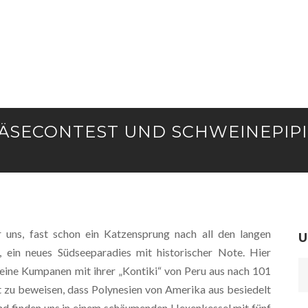
KÄSECONTEST UND SCHWEINEPIPI
 uns, fast schon ein Katzensprung nach all den langen
U
, ein neues Südseeparadies mit historischer Note. Hier
eine Kumpanen mit ihrer „Kontiki“ von Peru aus nach 101
 zu beweisen, dass Polynesien von Amerika aus besiedelt
und finden uns in einem schäumenden Hexenkessel mit fünf