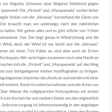
u zur Regatta. Schweres aber längeres Stahlboot gegen
 spannend! Die „Pirlouit“ und „Masquenada“ wollen lieber
ler Stefan von der „Abraxas“ kurzerhand die Gäste von
t. Die braucht man, um unterwegs nach den zahlreichen
u halten. Wir geben alles und es gibt etliche von Tröten
lmanöver. Das Ziel liegt genau in Windrichtung und die
 Wind, doch der Wind ist nur leicht und die „Abraxas“
men wir einen Tick früher an, sind aber auch als Erstes
 Mordsspass. Wir verbringen zusammen noch eine Nacht an
 machen sich die „Pirlouit“ und „Masquenada“ auf den Weg
e zum dortgelegenen kleinen Inselflughafen zu bringen.
bgelegensten Inselchen des Atolls an und werden mit einer
t belohnt. Bunte Korallenformationen und alle Arten von
. Über Wasser die vollgepackten Kokospalmen, wir ernten
lch zum Kochen her und zaubern Salate aus den unglaublich
. Selbstversorgung ist lebensnotwendig in den abgelegen
was und was es gibt ist oft unbezahlbar. Unter den Booten