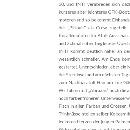
30, und INTI verabreden sich daz
kürzeres aber leichteres GFK-Boot,
motoren und so bekommt Einhandseg
der „Pirlouit“ als Crew zugeteil
Korallenköpfen im Atoll Ausschau z
und Schmährufen begleitete Überho
INTI kommt deutlich näher an den
wesentlich schneller. Am Ende kom
gestartet. Unentschieden, aber ein
der Sterninsel und am nächsten Tag
zum Nachbaratoll Hao um ihre Gäst
Wir fahren mit „Abraxas“ noch die a
noch farbenfroheren Unterwasserwel
Fisch in allen Farben und Grössen
Trinknüsse, stellen selber Kokosmi
leckeren Herzen der jungen Palmen
Südseeatollen, denn es gibt kaum et