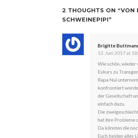
NAVIGATION
2 THOUGHTS ON “
VON 
SCHWEINEPIPI
”
Brigitte Buttman
12. Juni 2017 at 18
Wie schön, wieder v
Exkurs zu Transgend
Rapa Nui unternom
konfrontiert worden
der Gesellschaft un
einfach dazu.
Die zweigeschlechtl
hat ihre Probleme 
Da könnten die noch
Euch beiden alles 