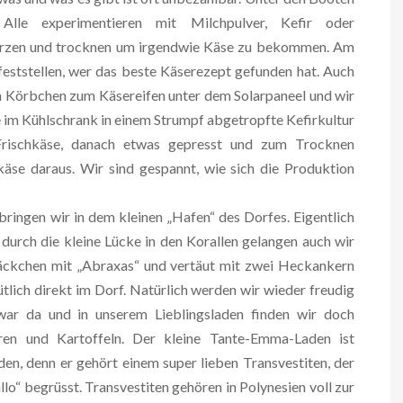
 Alle experimentieren mit Milchpulver, Kefir oder
würzen und trocknen um irgendwie Käse zu bekommen. Am
 feststellen, wer das beste Käserezept gefunden hat. Auch
n Körbchen zum Käsereifen unter dem Solarpaneel und wir
ge im Kühlschrank in einem Strumpf abgetropfte Kefirkultur
 Frischkäse, danach etwas gepresst und zum Trocknen
äse daraus. Wir sind gespannt, wie sich die Produktion
bringen wir in dem kleinen „Hafen“ des Dorfes. Eigentlich
 durch die kleine Lücke in den Korallen gelangen auch wir
äckchen mit „Abraxas“ und vertäut mit zwei Heckankern
tlich direkt im Dorf. Natürlich werden wir wieder freudig
war da und in unserem Lieblingsladen finden wir doch
hren und Kartoffeln. Der kleine Tante-Emma-Laden ist
en, denn er gehört einem super lieben Transvestiten, der
lo“ begrüsst. Transvestiten gehören in Polynesien voll zur