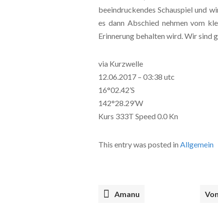
beeindruckendes Schauspiel und wir
es dann Abschied nehmen vom klei
Erinnerung behalten wird. Wir sind 
via Kurzwelle
12.06.2017 – 03:38 utc
16°02.42’S
142°28.29’W
Kurs 333T Speed 0.0 Kn
This entry was posted in
Allgemein
Amanu
Von
POST