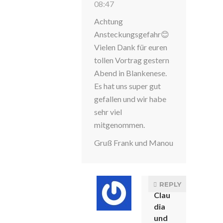
08:47
Achtung
Ansteckungsgefahr😊
Vielen Dank für euren
tollen Vortrag gestern
Abend in Blankenese.
Es hat uns super gut
gefallen und wir habe
sehr viel
mitgenommen.
Gruß Frank und Manou
REPLY
Clau
dia
und