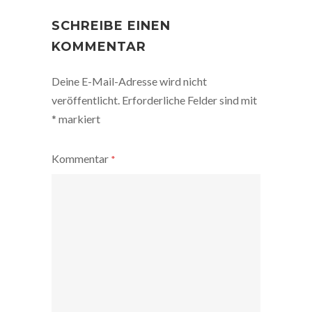
POST
NAVIGATION
SCHREIBE EINEN
KOMMENTAR
Deine E-Mail-Adresse wird nicht
veröffentlicht.
Erforderliche Felder sind mit
*
markiert
Kommentar
*