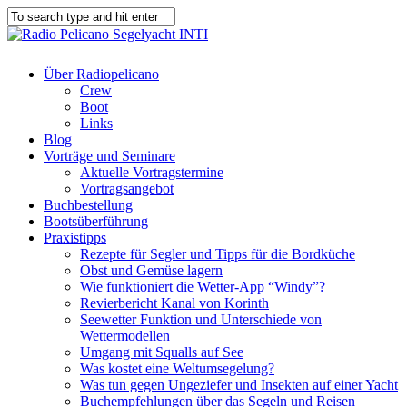
Über Radiopelicano
Crew
Boot
Links
Blog
Vorträge und Seminare
Aktuelle Vortragstermine
Vortragsangebot
Buchbestellung
Bootsüberführung
Praxistipps
Rezepte für Segler und Tipps für die Bordküche
Obst und Gemüse lagern
Wie funktioniert die Wetter-App “Windy”?
Revierbericht Kanal von Korinth
Seewetter Funktion und Unterschiede von
Wettermodellen
Umgang mit Squalls auf See
Was kostet eine Weltumsegelung?
Was tun gegen Ungeziefer und Insekten auf einer Yacht
Buchempfehlungen über das Segeln und Reisen