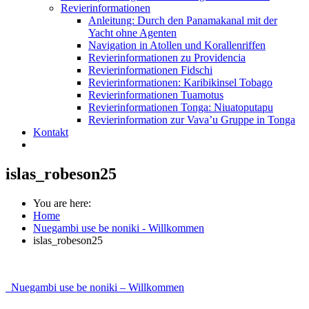
Revierinformationen
Anleitung: Durch den Panamakanal mit der
Yacht ohne Agenten
Navigation in Atollen und Korallenriffen
Revierinformationen zu Providencia
Revierinformationen Fidschi
Revierinformationen: Karibikinsel Tobago
Revierinformationen Tuamotus
Revierinformationen Tonga: Niuatoputapu
Revierinformation zur Vava’u Gruppe in Tonga
Kontakt
islas_robeson25
You are here:
Home
Nuegambi use be noniki - Willkommen
islas_robeson25
Post
Nuegambi use be noniki – Willkommen
navigation