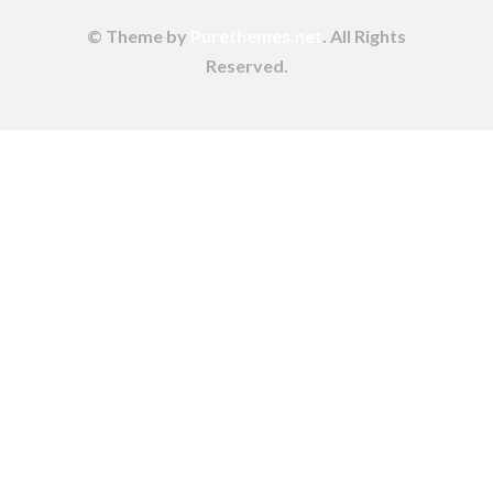
© Theme by
Purethemes.net
. All Rights
Reserved.