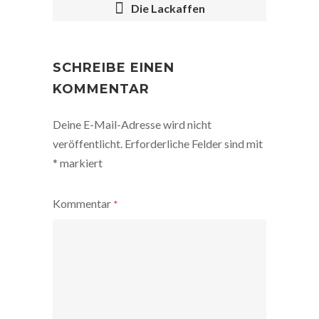
Die Lackaffen
POST
NAVIGATION
SCHREIBE EINEN
KOMMENTAR
Deine E-Mail-Adresse wird nicht
veröffentlicht.
Erforderliche Felder sind mit
*
markiert
Kommentar
*