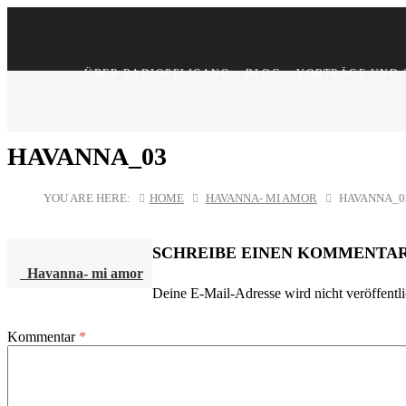
ÜBER RADIOPELICANO
BLOG
VORTRÄGE UND 
HAVANNA_03
YOU ARE HERE:
HOME
HAVANNA- MI AMOR
HAVANNA_0
SCHREIBE EINEN KOMMENTA
Havanna- mi amor
Deine E-Mail-Adresse wird nicht veröffentli
POST
NAVIGATION
Kommentar
*