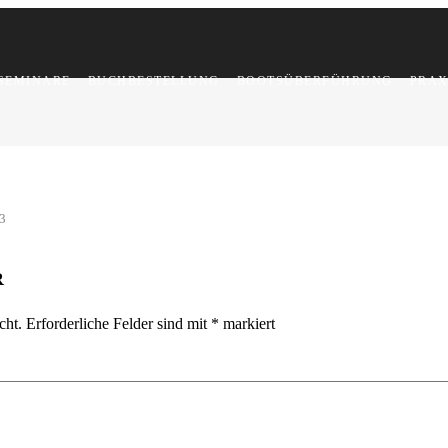
SEMINARE
BUCHBESTELLUNG
BOOTSÜBERFÜHRUNG
PRAX
3
R
cht.
Erforderliche Felder sind mit
*
markiert