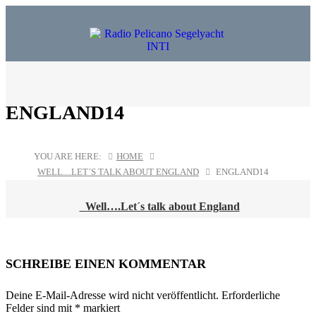
ENGLAND14
YOU ARE HERE:
HOME
WELL....LET´S TALK ABOUT ENGLAND
ENGLAND14
Well….Let´s talk about England
POST
NAVIGATION
SCHREIBE EINEN KOMMENTAR
Deine E-Mail-Adresse wird nicht veröffentlicht.
Erforderliche
Felder sind mit
*
markiert