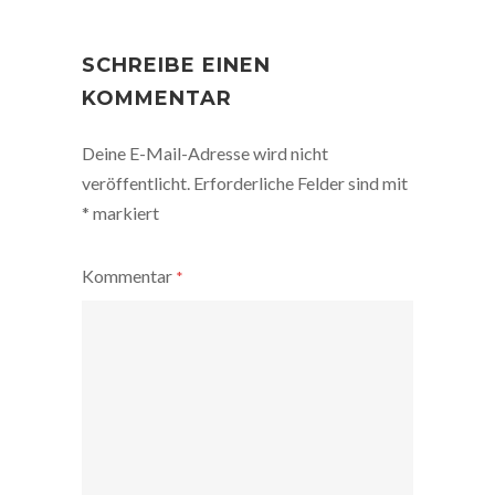
POST
NAVIGATION
SCHREIBE EINEN
KOMMENTAR
Deine E-Mail-Adresse wird nicht
veröffentlicht.
Erforderliche Felder sind mit
*
markiert
Kommentar
*