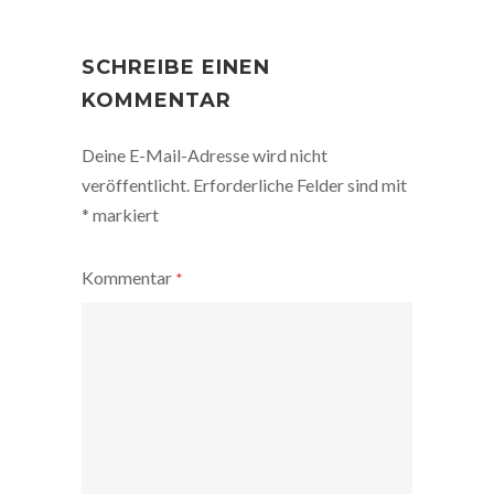
POST
NAVIGATION
SCHREIBE EINEN
KOMMENTAR
Deine E-Mail-Adresse wird nicht
veröffentlicht.
Erforderliche Felder sind mit
*
markiert
Kommentar
*