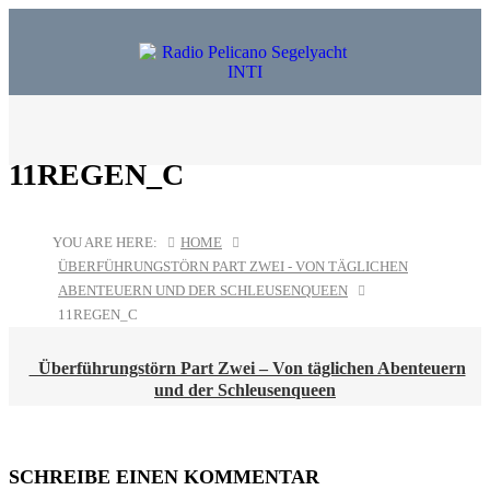
11REGEN_C
YOU ARE HERE:
HOME
ÜBERFÜHRUNGSTÖRN PART ZWEI - VON TÄGLICHEN
ABENTEUERN UND DER SCHLEUSENQUEEN
11REGEN_C
POST
Überführungstörn Part Zwei – Von täglichen Abenteuern
NAVIGATION
und der Schleusenqueen
SCHREIBE EINEN KOMMENTAR