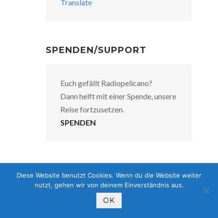
Translate
SPENDEN/SUPPORT
Euch gefällt Radiopelicano?
Dann helft mit einer Spende, unsere
Reise fortzusetzen.
SPENDEN
Diese Website benutzt Cookies. Wenn du die Website weiter
nutzt, gehen wir von deinem Einverständnis aus.
SKI CLUB HINA
MAUPI’HAA
OK
3. JULI 2018