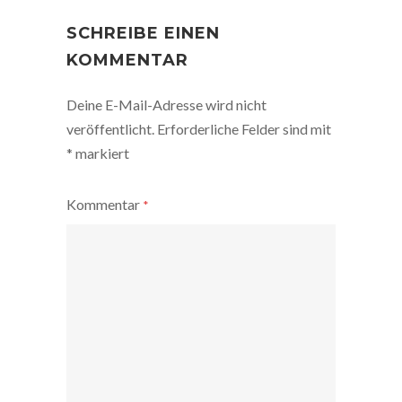
POST
NAVIGATION
SCHREIBE EINEN
KOMMENTAR
Deine E-Mail-Adresse wird nicht
veröffentlicht.
Erforderliche Felder sind mit
*
markiert
Kommentar
*