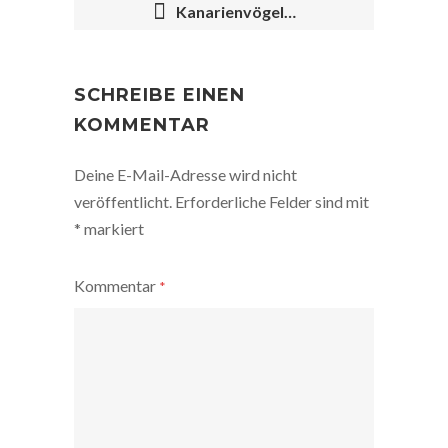
Kanarienvögel…
POST
NAVIGATION
SCHREIBE EINEN
KOMMENTAR
Deine E-Mail-Adresse wird nicht
veröffentlicht.
Erforderliche Felder sind mit
*
markiert
Kommentar
*