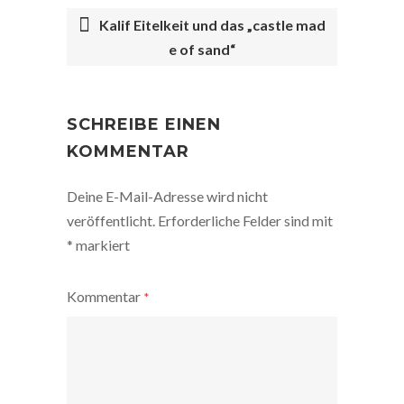
Kalif Eitelkeit und das „castle mad
e of sand“
POST
NAVIGATION
SCHREIBE EINEN
KOMMENTAR
Deine E-Mail-Adresse wird nicht
veröffentlicht.
Erforderliche Felder sind mit
*
markiert
Kommentar
*