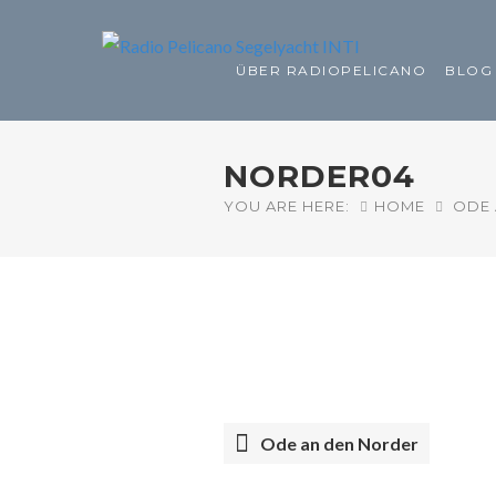
ÜBER RADIOPELICANO
BLOG
NORDER04
YOU ARE HERE:
HOME
ODE 
Ode an den Norder