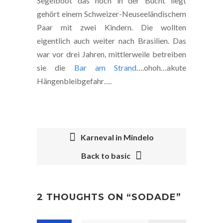
Segelboot das noch in der Bucht liegt
gehört einem Schweizer-Neuseeländischem
Paar mit zwei Kindern. Die wollten
eigentlich auch weiter nach Brasilien. Das
war vor drei Jahren, mittlerweile betreiben
sie die
Bar am Strand
….ohoh…akute
Hängenbleibgefahr….
Karneval in Mindelo
Back to basic
POST
NAVIGATION
2 THOUGHTS ON “
SODADE
”