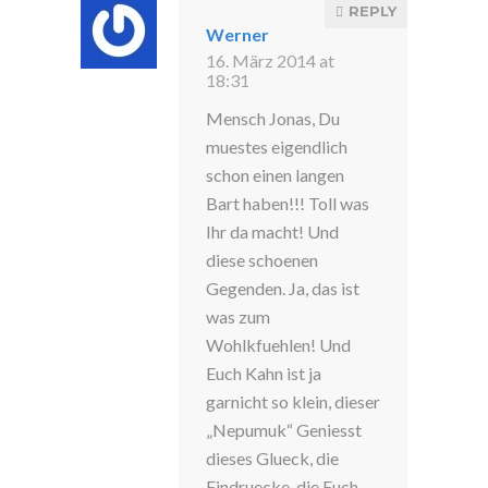
REPLY
Werner
16. März 2014 at
18:31
Mensch Jonas, Du
muestes eigendlich
schon einen langen
Bart haben!!! Toll was
Ihr da macht! Und
diese schoenen
Gegenden. Ja, das ist
was zum
Wohlkfuehlen! Und
Euch Kahn ist ja
garnicht so klein, dieser
„Nepumuk“ Geniesst
dieses Glueck, die
Eindruecke, die Euch