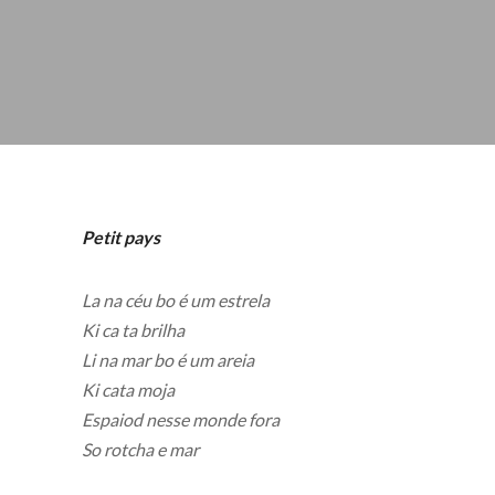
Petit pays
La na céu bo é um estrela
Ki ca ta brilha
Li na mar bo é um areia
Ki cata moja
Espaiod nesse monde fora
So rotcha e mar