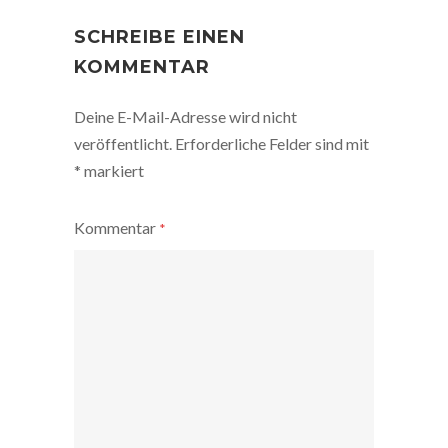
POST
NAVIGATION
SCHREIBE EINEN
KOMMENTAR
Deine E-Mail-Adresse wird nicht
veröffentlicht.
Erforderliche Felder sind mit
*
markiert
Kommentar
*