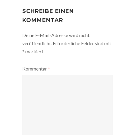
POST
NAVIGATION
SCHREIBE EINEN
KOMMENTAR
Deine E-Mail-Adresse wird nicht
veröffentlicht.
Erforderliche Felder sind mit
*
markiert
Kommentar
*