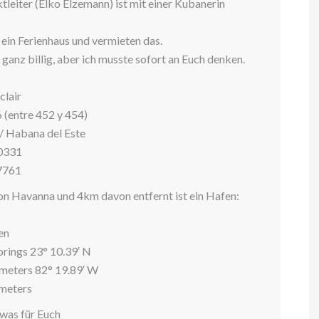
tleiter (Elko Elzemann) ist mit einer Kubanerin
 ein Ferienhaus und vermieten das.
t ganz billig, aber ich musste sofort an Euch denken.
:
clair
 (entre 452 y 454)
/ Habana del Este
90331
7761
von Havanna und 4km davon entfernt ist ein Hafen:
en
rings 23° 10.39′ N
meters 82° 19.89′ W
 meters
a was für Euch