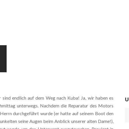
ir sind endlich auf dem Weg nach Kuba! Ja, wir haben es
U
achmittag unterwegs. Nachdem die Reparatur des Motors
 Herrn durchgeführt wurde (er hatte auf seinem Boot den
unkelten seine Augen beim Anblick unserer alten Dame!),
vt wurde, um das Unterwant auszutauschen, Proviant in