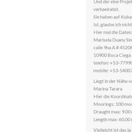
Und der eine Projek
verhaeiratet.
Sie haben auf Kuba
Ist, glaube ich nich
Hier mal die Daten
Marisela Duany Sin
calle 9na A # 45206
10900 Boca Ciega 
telefon: +53-779
mobile: +53-5400
Liegt in der Nähe 
Marina Tarara
Hier die Koordinat
Moorings: 100 moo
Draught max: 9.00 
Length max: 60.00
Vielleicht ist das j