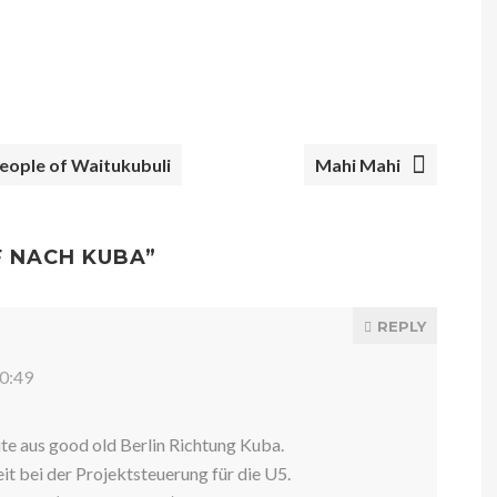
eople of Waitukubuli
Mahi Mahi
F NACH KUBA
”
REPLY
10:49
ute aus good old Berlin Richtung Kuba.
eit bei der Projektsteuerung für die U5.