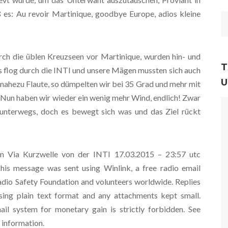
 es: Au revoir Martinique, goodbye Europe, adios kleine
rch die üblen Kreuzseen vor Martinique, wurden hin- und
T
s flog durch die INTI und unsere Mägen mussten sich auch
U
 nahezu Flaute, so dümpelten wir bei 35 Grad und mehr mit
. Nun haben wir wieder ein wenig mehr Wind, endlich! Zwar
 unterwegs, doch es bewegt sich was und das Ziel rückt
 Via Kurzwelle von der INTI 17.03.2015 – 23:57 utc
s message was sent using Winlink, a free radio email
dio Safety Foundation and volunteers worldwide. Replies
sing plain text format and any attachments kept small.
il system for monetary gain is strictly forbidden. See
 information.