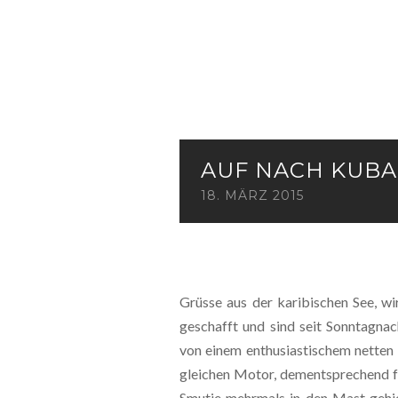
AUF NACH KUBA
18. MÄRZ 2015
Grüsse aus der karibischen See, w
geschafft und sind seit Sonntagn
von einem enthusiastischem netten
gleichen Motor, dementsprechend f
Smutje mehrmals in den Mast gehie