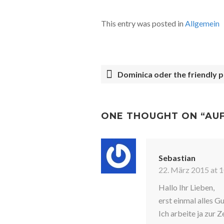
This entry was posted in
Allgemein
Dominica oder the friendly p
POST
NAVIGATION
ONE THOUGHT ON “
AU
Sebastian
22. März 2015 at 
Hallo Ihr Lieben,
erst einmal alles G
Ich arbeite ja zur Z