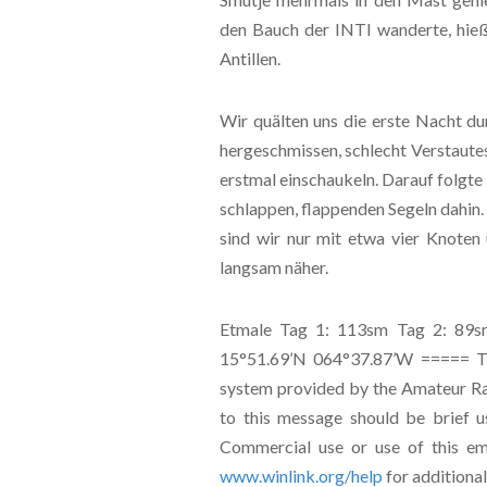
den Bauch der INTI wanderte, hieß
Antillen.
Wir quälten uns die erste Nacht du
hergeschmissen, schlecht Verstaute
erstmal einschaukeln. Darauf folgte
schlappen, flappenden Segeln dahin
sind wir nur mit etwa vier Knoten
langsam näher.
Etmale Tag 1: 113sm Tag 2: 89sm
15°51.69’N 064°37.87’W ===== Thi
system provided by the Amateur Ra
to this message should be brief u
Commercial use or use of this ema
www.winlink.org/help
for additional