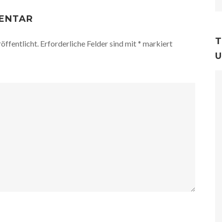
MENTAR
T
öffentlicht.
Erforderliche Felder sind mit
*
markiert
U