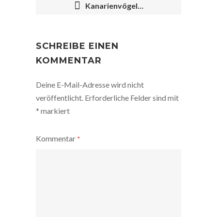
Kanarienvögel…
POST
NAVIGATION
SCHREIBE EINEN
KOMMENTAR
Deine E-Mail-Adresse wird nicht
veröffentlicht.
Erforderliche Felder sind mit
*
markiert
Kommentar
*