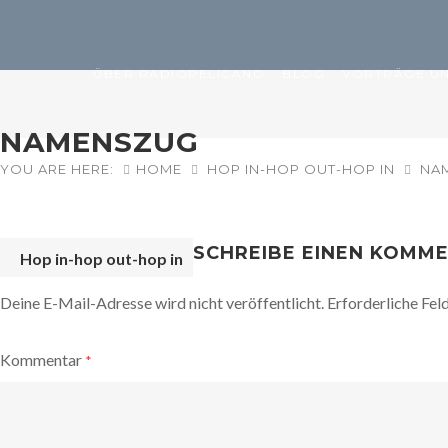
ÜBER RADIOPELICANO
BLOG
VORTRÄGE UN
NAMENSZUG
YOU ARE HERE:
HOME
HOP IN-HOP OUT-HOP IN
NA
SCHREIBE EINEN KOMM
Hop in-hop out-hop in
POST
Deine E-Mail-Adresse wird nicht veröffentlicht.
Erforderliche Fel
NAVIGATION
Kommentar
*