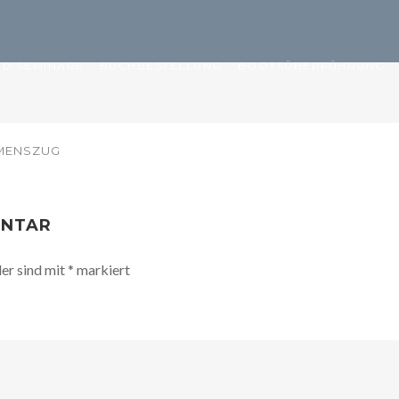
D SEMINARE
BUCHBESTELLUNG
BOOTSÜBERFÜHRUNG
MENSZUG
ENTAR
der sind mit
*
markiert