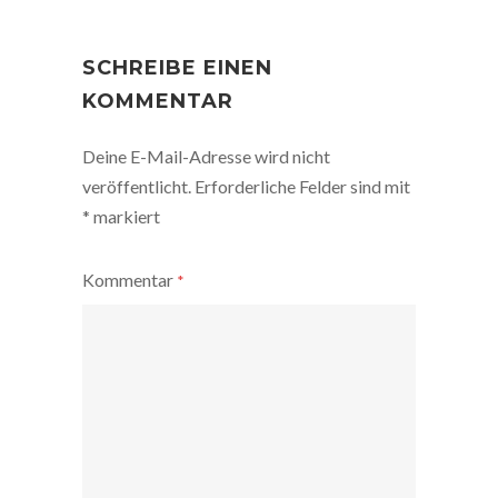
POST
NAVIGATION
SCHREIBE EINEN
KOMMENTAR
Deine E-Mail-Adresse wird nicht
veröffentlicht.
Erforderliche Felder sind mit
*
markiert
Kommentar
*