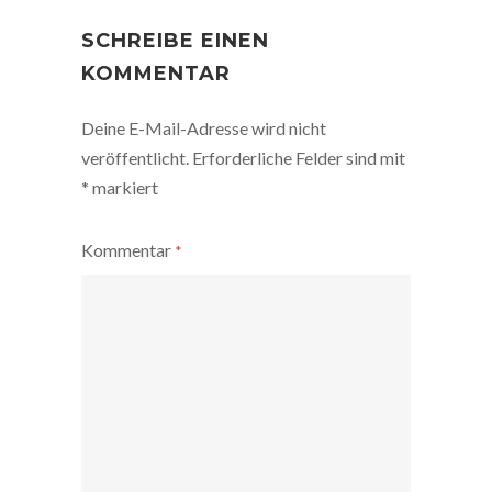
POST
NAVIGATION
SCHREIBE EINEN
KOMMENTAR
Deine E-Mail-Adresse wird nicht
veröffentlicht.
Erforderliche Felder sind mit
*
markiert
Kommentar
*