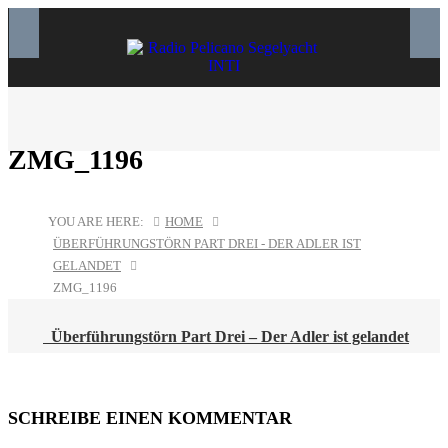
ZMG_1196
YOU ARE HERE:
HOME
ÜBERFÜHRUNGSTÖRN PART DREI - DER ADLER IST
GELANDET
ZMG_1196
POST
Überführungstörn Part Drei – Der Adler ist gelandet
NAVIGATION
SCHREIBE EINEN KOMMENTAR