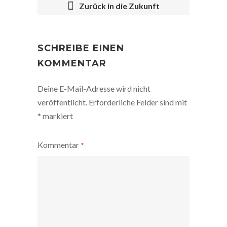
Zurück in die Zukunft
POST
NAVIGATION
SCHREIBE EINEN
KOMMENTAR
Deine E-Mail-Adresse wird nicht
veröffentlicht.
Erforderliche Felder sind mit
*
markiert
Kommentar
*