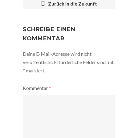
Zurück in die Zukunft
POST
NAVIGATION
SCHREIBE EINEN
KOMMENTAR
Deine E-Mail-Adresse wird nicht
veröffentlicht.
Erforderliche Felder sind mit
*
markiert
Kommentar
*