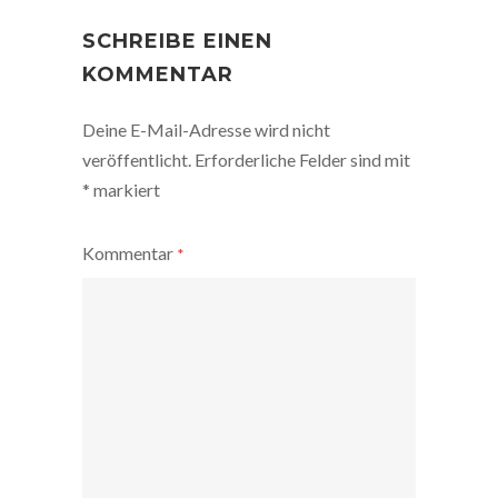
POST
NAVIGATION
SCHREIBE EINEN
KOMMENTAR
Deine E-Mail-Adresse wird nicht
veröffentlicht.
Erforderliche Felder sind mit
*
markiert
Kommentar
*