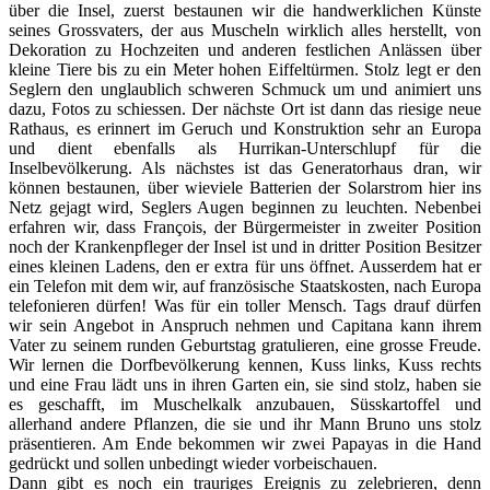
über die Insel, zuerst bestaunen wir die handwerklichen Künste
seines Grossvaters, der aus Muscheln wirklich alles herstellt, von
Dekoration zu Hochzeiten und anderen festlichen Anlässen über
kleine Tiere bis zu ein Meter hohen Eiffeltürmen. Stolz legt er den
Seglern den unglaublich schweren Schmuck um und animiert uns
dazu, Fotos zu schiessen. Der nächste Ort ist dann das riesige neue
Rathaus, es erinnert im Geruch und Konstruktion sehr an Europa
und dient ebenfalls als Hurrikan-Unterschlupf für die
Inselbevölkerung. Als nächstes ist das Generatorhaus dran, wir
können bestaunen, über wieviele Batterien der Solarstrom hier ins
Netz gejagt wird, Seglers Augen beginnen zu leuchten. Nebenbei
erfahren wir, dass François, der Bürgermeister in zweiter Position
noch der Krankenpfleger der Insel ist und in dritter Position Besitzer
eines kleinen Ladens, den er extra für uns öffnet. Ausserdem hat er
ein Telefon mit dem wir, auf französische Staatskosten, nach Europa
telefonieren dürfen! Was für ein toller Mensch. Tags drauf dürfen
wir sein Angebot in Anspruch nehmen und Capitana kann ihrem
Vater zu seinem runden Geburtstag gratulieren, eine grosse Freude.
Wir lernen die Dorfbevölkerung kennen, Kuss links, Kuss rechts
und eine Frau lädt uns in ihren Garten ein, sie sind stolz, haben sie
es geschafft, im Muschelkalk anzubauen, Süsskartoffel und
allerhand andere Pflanzen, die sie und ihr Mann Bruno uns stolz
präsentieren. Am Ende bekommen wir zwei Papayas in die Hand
gedrückt und sollen unbedingt wieder vorbeischauen.
Dann gibt es noch ein trauriges Ereignis zu zelebrieren, denn