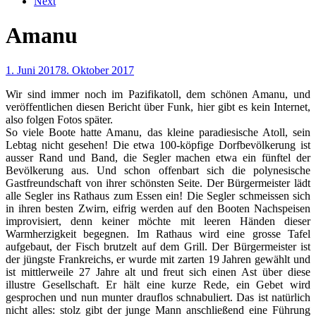
Next
Amanu
1. Juni 2017
8. Oktober 2017
Wir sind immer noch im Pazifikatoll, dem schönen Amanu, und
veröffentlichen diesen Bericht über Funk, hier gibt es kein Internet,
also folgen Fotos später.
So viele Boote hatte Amanu, das kleine paradiesische Atoll, sein
Lebtag nicht gesehen! Die etwa 100-köpfige Dorfbevölkerung ist
ausser Rand und Band, die Segler machen etwa ein fünftel der
Bevölkerung aus. Und schon offenbart sich die polynesische
Gastfreundschaft von ihrer schönsten Seite. Der Bürgermeister lädt
alle Segler ins Rathaus zum Essen ein! Die Segler schmeissen sich
in ihren besten Zwirn, eifrig werden auf den Booten Nachspeisen
improvisiert, denn keiner möchte mit leeren Händen dieser
Warmherzigkeit begegnen. Im Rathaus wird eine grosse Tafel
aufgebaut, der Fisch brutzelt auf dem Grill. Der Bürgermeister ist
der jüngste Frankreichs, er wurde mit zarten 19 Jahren gewählt und
ist mittlerweile 27 Jahre alt und freut sich einen Ast über diese
illustre Gesellschaft. Er hält eine kurze Rede, ein Gebet wird
gesprochen und nun munter drauflos schnabuliert. Das ist natürlich
nicht alles: stolz gibt der junge Mann anschließend eine Führung