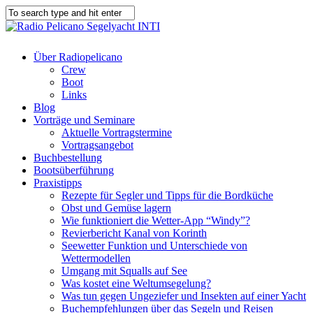
Über Radiopelicano
Crew
Boot
Links
Blog
Vorträge und Seminare
Aktuelle Vortragstermine
Vortragsangebot
Buchbestellung
Bootsüberführung
Praxistipps
Rezepte für Segler und Tipps für die Bordküche
Obst und Gemüse lagern
Wie funktioniert die Wetter-App “Windy”?
Revierbericht Kanal von Korinth
Seewetter Funktion und Unterschiede von
Wettermodellen
Umgang mit Squalls auf See
Was kostet eine Weltumsegelung?
Was tun gegen Ungeziefer und Insekten auf einer Yacht
Buchempfehlungen über das Segeln und Reisen