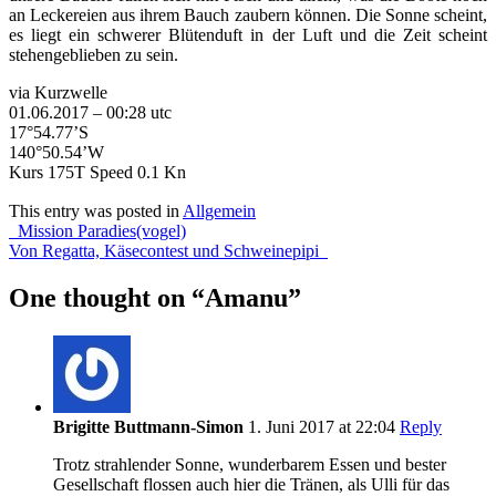
an Leckereien aus ihrem Bauch zaubern können. Die Sonne scheint,
es liegt ein schwerer Blütenduft in der Luft und die Zeit scheint
stehengeblieben zu sein.
via Kurzwelle
01.06.2017 – 00:28 utc
17°54.77’S
140°50.54’W
Kurs 175T Speed 0.1 Kn
This entry was posted in
Allgemein
Post
Mission Paradies(vogel)
Von Regatta, Käsecontest und Schweinepipi
navigation
One thought on “
Amanu
”
Brigitte Buttmann-Simon
1. Juni 2017 at 22:04
Reply
Trotz strahlender Sonne, wunderbarem Essen und bester
Gesellschaft flossen auch hier die Tränen, als Ulli für das