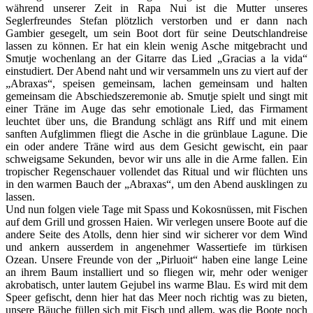
während unserer Zeit in Rapa Nui ist die Mutter unseres
Seglerfreundes Stefan plötzlich verstorben und er dann nach
Gambier gesegelt, um sein Boot dort für seine Deutschlandreise
lassen zu können. Er hat ein klein wenig Asche mitgebracht und
Smutje wochenlang an der Gitarre das Lied „Gracias a la vida“
einstudiert. Der Abend naht und wir versammeln uns zu viert auf der
„Abraxas“, speisen gemeinsam, lachen gemeinsam und halten
gemeinsam die Abschiedszeremonie ab. Smutje spielt und singt mit
einer Träne im Auge das sehr emotionale Lied, das Firmament
leuchtet über uns, die Brandung schlägt ans Riff und mit einem
sanften Aufglimmen fliegt die Asche in die grünblaue Lagune. Die
ein oder andere Träne wird aus dem Gesicht gewischt, ein paar
schweigsame Sekunden, bevor wir uns alle in die Arme fallen. Ein
tropischer Regenschauer vollendet das Ritual und wir flüchten uns
in den warmen Bauch der „Abraxas“, um den Abend ausklingen zu
lassen.
Und nun folgen viele Tage mit Spass und Kokosnüssen, mit Fischen
auf dem Grill und grossen Haien. Wir verlegen unsere Boote auf die
andere Seite des Atolls, denn hier sind wir sicherer vor dem Wind
und ankern ausserdem in angenehmer Wassertiefe im türkisen
Ozean. Unsere Freunde von der „Pirluoit“ haben eine lange Leine
an ihrem Baum installiert und so fliegen wir, mehr oder weniger
akrobatisch, unter lautem Gejubel ins warme Blau. Es wird mit dem
Speer gefischt, denn hier hat das Meer noch richtig was zu bieten,
unsere Bäuche füllen sich mit Fisch und allem, was die Boote noch