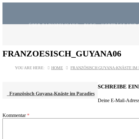
ÜBER RADIOPELICANO
BLOG
VORTRÄGE UND 
FRANZOESISCH_GUYANA06
YOU ARE HERE:
HOME
FRANZÖSISCH GUYANA-KNÄSTE IM 
SCHREIBE EI
Französisch Guyana-Knäste im Paradies
Deine E-Mail-Adresse
POST
NAVIGATION
Kommentar
*