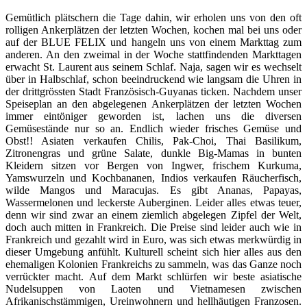
Gemütlich plätschern die Tage dahin, wir erholen uns von den oft
rolligen Ankerplätzen der letzten Wochen, kochen mal bei uns oder
auf der BLUE FELIX und hangeln uns von einem Markttag zum
anderen. An den zweimal in der Woche stattfindenden Markttagen
erwacht St. Laurent aus seinem Schlaf. Naja, sagen wir es wechselt
über in Halbschlaf, schon beeindruckend wie langsam die Uhren in
der drittgrössten Stadt Französisch-Guyanas ticken. Nachdem unser
Speiseplan an den abgelegenen Ankerplätzen der letzten Wochen
immer eintöniger geworden ist, lachen uns die diversen
Gemüsestände nur so an. Endlich wieder frisches Gemüse und
Obst!! Asiaten verkaufen Chilis, Pak-Choi, Thai Basilikum,
Zitronengras und grüne Salate, dunkle Big-Mamas in bunten
Kleidern sitzen vor Bergen von Ingwer, frischem Kurkuma,
Yamswurzeln und Kochbananen, Indios verkaufen Räucherfisch,
wilde Mangos und Maracujas. Es gibt Ananas, Papayas,
Wassermelonen und leckerste Auberginen. Leider alles etwas teuer,
denn wir sind zwar an einem ziemlich abgelegen Zipfel der Welt,
doch auch mitten in Frankreich. Die Preise sind leider auch wie in
Frankreich und gezahlt wird in Euro, was sich etwas merkwürdig in
dieser Umgebung anfühlt. Kulturell scheint sich hier alles aus den
ehemaligen Kolonien Frankreichs zu sammeln, was das Ganze noch
verrückter macht. Auf dem Markt schlürfen wir beste asiatische
Nudelsuppen von Laoten und Vietnamesen zwischen
Afrikanischstämmigen, Ureinwohnern und hellhäutigen Franzosen.