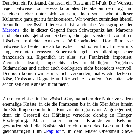
Daneben ein Rotistand, draussen ein Rasta am DJ-Pult. Die Weissen
legen teilweise noch etwas koloniales Gehabe an den Tag und
scheinen lieber unter sich zu sein, doch sonst scheint dieser
Kulturmix ganz gut zu funktionieren. Wir werden zumindest überall
freundlich begrüsst! Interessant ist auch die Volksgruppe der
Maroons
, die in dieser Gegend ihren Schwerpunkt hat. Maroons
sind ehemals geflohene Sklaven, die gut versteckt vor ihren
Häschern im dichten Amazonas Dörfer gründeten. Dort führen sie
teilweise bis heute ihre afrikanischen Traditionen fort. Im von uns
lang ersehnten grossen Supermarkt geht es allerdings eher
französisch zu. Eigentlich ist alles aus Frankreich importiert.
Ziemlich absurd, angesichts des reichhaltigen Angebots
Südamerikas und sicher auch ökologisch nicht besonders wertvoll.
Dennoch können wir es uns nicht verkneifen, mal wieder leckeren
Käse, Croissants, Baguette und Rotwein zu kaufen. Das hatten wir
schon seit den Kanaren nicht mehr!
Zu sehen gibt es in Französisch-Guyana neben der Natur vor allem
ehemalige Knäste, in die die Franzosen bis in die 50er Jahre hinein
ihre Sträflinge deportierten. Eine ziemlich grausame Angelegenheit,
denn ein Grossteil der Häftlinge verreckte elendig an Hunger,
Erschöpfung, Malaria oder anderen Krankheiten. Bekannt
geworden sind die Knäste sicherlich durch das Buch und den
gleichnamigen Film „
Papillon
“, in dem Mister Obersmart Steve