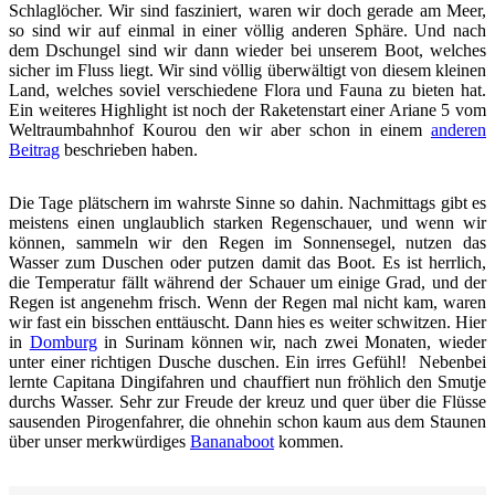
Schlaglöcher. Wir sind fasziniert, waren wir doch gerade am Meer,
so sind wir auf einmal in einer völlig anderen Sphäre. Und nach
dem Dschungel sind wir dann wieder bei unserem Boot, welches
sicher im Fluss liegt. Wir sind völlig überwältigt von diesem kleinen
Land, welches soviel verschiedene Flora und Fauna zu bieten hat.
Ein weiteres Highlight ist noch der Raketenstart einer Ariane 5 vom
Weltraumbahnhof Kourou den wir aber schon in einem
anderen
Beitrag
beschrieben haben.
Die Tage plätschern im wahrste Sinne so dahin. Nachmittags gibt es
meistens einen unglaublich starken Regenschauer, und wenn wir
können, sammeln wir den Regen im Sonnensegel, nutzen das
Wasser zum Duschen oder putzen damit das Boot. Es ist herrlich,
die Temperatur fällt während der Schauer um einige Grad, und der
Regen ist angenehm frisch. Wenn der Regen mal nicht kam, waren
wir fast ein bisschen enttäuscht. Dann hies es weiter schwitzen. Hier
in
Domburg
in Surinam können wir, nach zwei Monaten, wieder
unter einer richtigen Dusche duschen. Ein irres Gefühl! Nebenbei
lernte Capitana Dingifahren und chauffiert nun fröhlich den Smutje
durchs Wasser. Sehr zur Freude der kreuz und quer über die Flüsse
sausenden Pirogenfahrer, die ohnehin schon kaum aus dem Staunen
über unser merkwürdiges
Bananaboot
kommen.