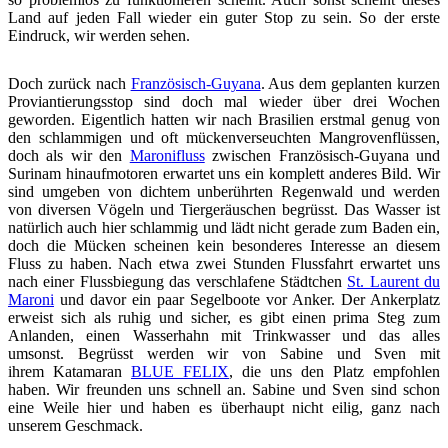
Land auf jeden Fall wieder ein guter Stop zu sein. So der erste
Eindruck, wir werden sehen.
Doch zurück nach
Französisch-Guyana
. Aus dem geplanten kurzen
Proviantierungsstop sind doch mal wieder über drei Wochen
geworden. Eigentlich hatten wir nach Brasilien erstmal genug von
den schlammigen und oft mückenverseuchten Mangrovenflüssen,
doch als wir den
Maronifluss
zwischen Französisch-Guyana und
Surinam hinaufmotoren erwartet uns ein komplett anderes Bild. Wir
sind umgeben von dichtem unberührten Regenwald und werden
von diversen Vögeln und Tiergeräuschen begrüsst. Das Wasser ist
natürlich auch hier schlammig und lädt nicht gerade zum Baden ein,
doch die Mücken scheinen kein besonderes Interesse an diesem
Fluss zu haben. Nach etwa zwei Stunden Flussfahrt erwartet uns
nach einer Flussbiegung das verschlafene Städtchen
St. Laurent du
Maroni
und davor ein paar Segelboote vor Anker. Der Ankerplatz
erweist sich als ruhig und sicher, es gibt einen prima Steg zum
Anlanden, einen Wasserhahn mit Trinkwasser und das alles
umsonst. Begrüsst werden wir von Sabine und Sven mit
ihrem Katamaran
BLUE FELIX
, die uns den Platz empfohlen
haben. Wir freunden uns schnell an. Sabine und Sven sind schon
eine Weile hier und haben es überhaupt nicht eilig, ganz nach
unserem Geschmack.