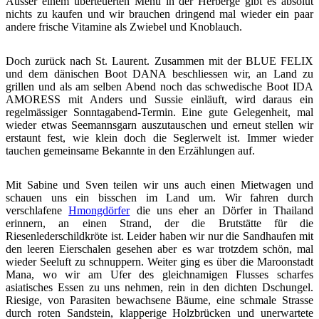
Ausser einem überteuerten Menü in der Herberge gibt es absolut
nichts zu kaufen und wir brauchen dringend mal wieder ein paar
andere frische Vitamine als Zwiebel und Knoblauch.
Doch zurück nach St. Laurent. Zusammen mit der BLUE FELIX
und dem dänischen Boot DANA beschliessen wir, an Land zu
grillen und als am selben Abend noch das schwedische Boot IDA
AMORESS mit Anders und Sussie einläuft, wird daraus ein
regelmässiger Sonntagabend-Termin. Eine gute Gelegenheit, mal
wieder etwas Seemannsgarn auszutauschen und erneut stellen wir
erstaunt fest, wie klein doch die Seglerwelt ist. Immer wieder
tauchen gemeinsame Bekannte in den Erzählungen auf.
Mit Sabine und Sven teilen wir uns auch einen Mietwagen und
schauen uns ein bisschen im Land um. Wir fahren durch
verschlafene
Hmongdörfer
die uns eher an Dörfer in Thailand
erinnern, an einen Strand, der die Brutstätte für die
Riesenlederschildkröte ist. Leider haben wir nur die Sandhaufen mit
den leeren Eierschalen gesehen aber es war trotzdem schön, mal
wieder Seeluft zu schnuppern. Weiter ging es über die Maroonstadt
Mana, wo wir am Ufer des gleichnamigen Flusses scharfes
asiatisches Essen zu uns nehmen, rein in den dichten Dschungel.
Riesige, von Parasiten bewachsene Bäume, eine schmale Strasse
durch roten Sandstein, klapperige Holzbrücken und unerwartete