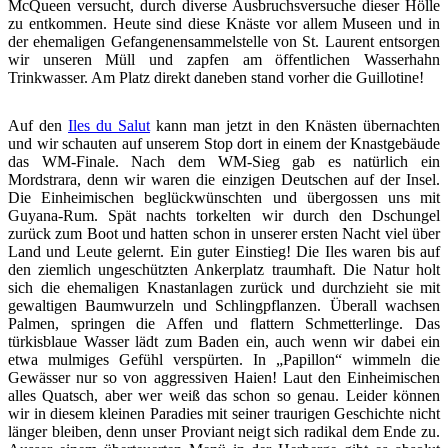
McQueen versucht, durch diverse Ausbruchsversuche dieser Hölle
zu entkommen. Heute sind diese Knäste vor allem Museen und in
der ehemaligen Gefangenensammelstelle von St. Laurent entsorgen
wir unseren Müll und zapfen am öffentlichen Wasserhahn
Trinkwasser. Am Platz direkt daneben stand vorher die Guillotine!
Auf den
Iles du Salut
kann man jetzt in den Knästen übernachten
und wir schauten auf unserem Stop dort in einem der Knastgebäude
das WM-Finale. Nach dem WM-Sieg gab es natürlich ein
Mordstrara, denn wir waren die einzigen Deutschen auf der Insel.
Die Einheimischen beglückwünschten und übergossen uns mit
Guyana-Rum. Spät nachts torkelten wir durch den Dschungel
zurück zum Boot und hatten schon in unserer ersten Nacht viel über
Land und Leute gelernt. Ein guter Einstieg! Die Iles waren bis auf
den ziemlich ungeschützten Ankerplatz traumhaft. Die Natur holt
sich die ehemaligen Knastanlagen zurück und durchzieht sie mit
gewaltigen Baumwurzeln und Schlingpflanzen. Überall wachsen
Palmen, springen die Affen und flattern Schmetterlinge. Das
türkisblaue Wasser lädt zum Baden ein, auch wenn wir dabei ein
etwa mulmiges Gefühl verspürten. In „Papillon“ wimmeln die
Gewässer nur so von aggressiven Haien! Laut den Einheimischen
alles Quatsch, aber wer weiß das schon so genau. Leider können
wir in diesem kleinen Paradies mit seiner traurigen Geschichte nicht
länger bleiben, denn unser Proviant neigt sich radikal dem Ende zu.