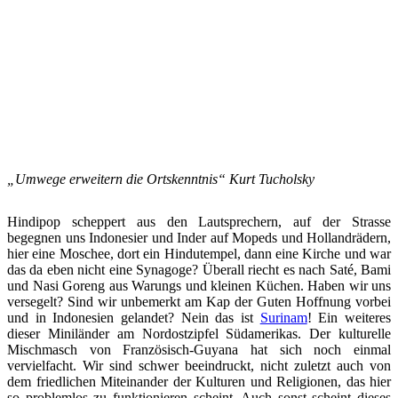
„Umwege erweitern die
Ortskenntnis“ Kurt Tucholsky
Hindipop scheppert aus den Lautsprechern, auf der Strasse
begegnen uns Indonesier und Inder auf Mopeds und Hollandrädern,
hier eine Moschee, dort ein Hindutempel, dann eine Kirche und war
das da eben nicht eine Synagoge? Überall riecht es nach Saté, Bami
und Nasi Goreng aus Warungs und kleinen Küchen. Haben wir uns
versegelt? Sind wir unbemerkt am Kap der Guten Hoffnung vorbei
und in Indonesien gelandet? Nein das ist
Surinam
! Ein weiteres
dieser Miniländer am Nordostzipfel Südamerikas. Der kulturelle
Mischmasch von Französisch-Guyana hat sich noch einmal
vervielfacht. Wir sind schwer beeindruckt, nicht zuletzt auch von
dem friedlichen Miteinander der Kulturen und Religionen, das hier
so problemlos zu funktionieren scheint. Auch sonst scheint dieses