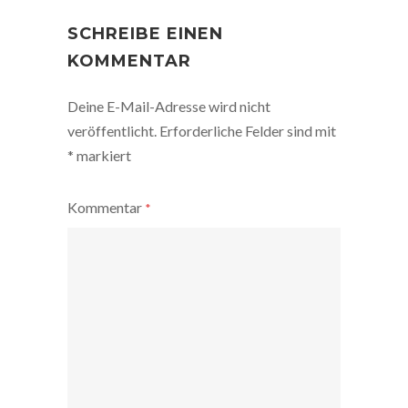
POST
NAVIGATION
SCHREIBE EINEN
KOMMENTAR
Deine E-Mail-Adresse wird nicht
veröffentlicht.
Erforderliche Felder sind mit
*
markiert
Kommentar
*